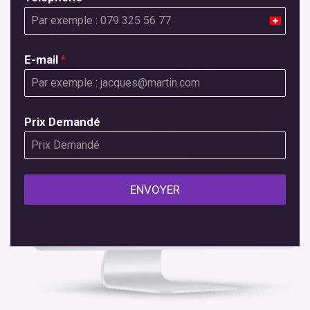
Switzer
+41
E-mail
*
Prix ​​Demandé
ENVOYER