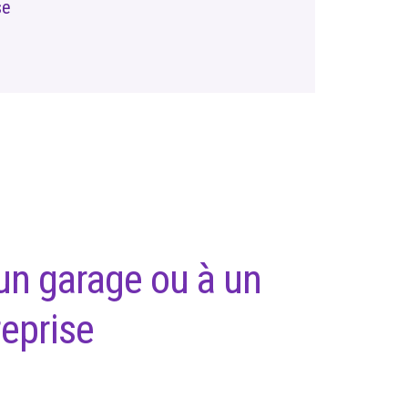
se
 un garage ou à un
reprise