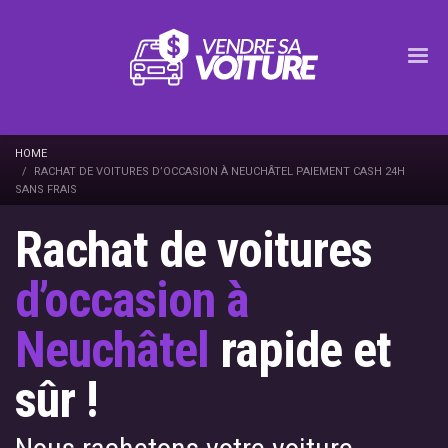
HOME
RACHAT DE VOITURES D’OCCASION À NEUCHÂTEL PAIEMENT CASH 24H
SANS FRAIS‎
Rachat de voitures
d’occasion à
Neuchâtel
rapide et
sûr !