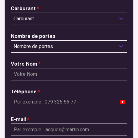
Carburant
*
Carburant
Nombre de portes
Nombre de portes
Votre Nom
*
Téléphone
*
Switzer
+41
E-mail
*